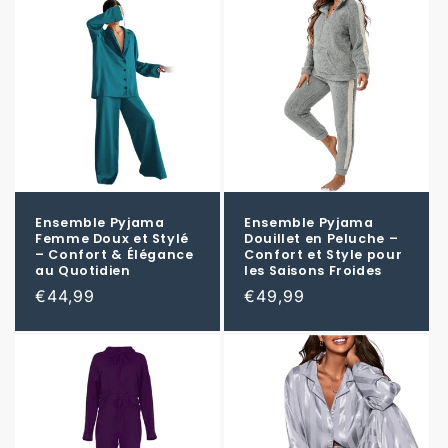
Ensemble Pyjama
Ensemble Pyjama
Femme Doux et Stylé
Douillet en Peluche –
– Confort & Élégance
Confort et Style pour
au Quotidien
les Saisons Froides
Prix
€44,99
Prix
€49,99
habituel
habituel