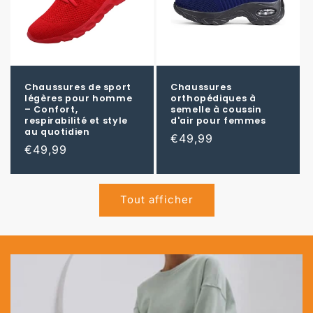
Chaussures de sport
Chaussures
légères pour homme
orthopédiques à
– Confort,
semelle à coussin
respirabilité et style
d'air pour femmes
au quotidien
Prix
€49,99
Prix
€49,99
habituel
habituel
Tout afficher