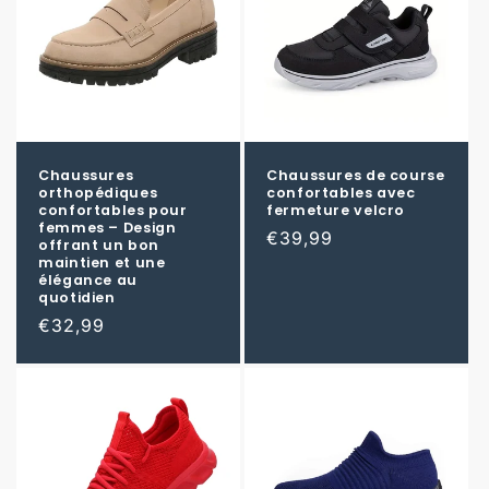
Chaussures
Chaussures de course
orthopédiques
confortables avec
confortables pour
fermeture velcro
femmes – Design
Prix
€39,99
offrant un bon
maintien et une
habituel
élégance au
quotidien
Prix
€32,99
habituel