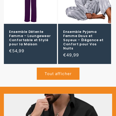
Ensemble Détente
Ensemble Pyjama
Femme – Loungewear
Femme Doux et
Confortable et Stylé
Soyeux – Élégance et
pour la Maison
Confort pour Vos
Nuits
Prix
€54,99
Prix
€49,99
habituel
habituel
Tout afficher