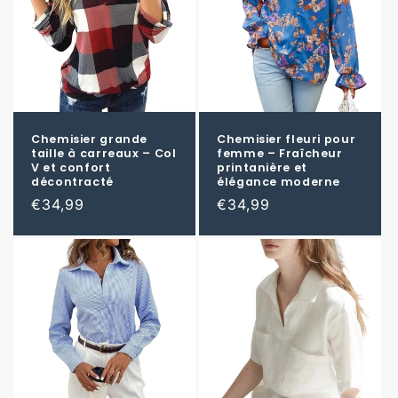
Chemisier grande
Chemisier fleuri pour
taille à carreaux – Col
femme – Fraîcheur
V et confort
printanière et
décontracté
élégance moderne
Prix
€34,99
Prix
€34,99
habituel
habituel